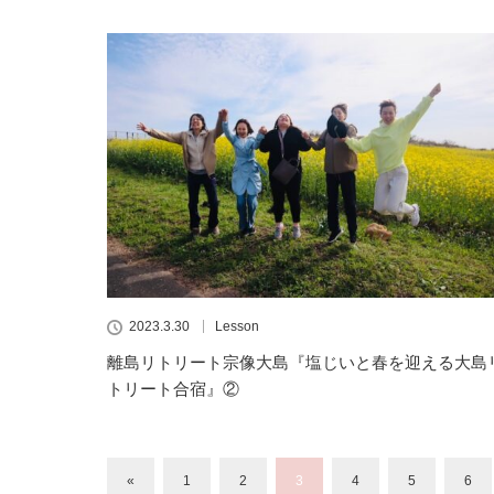
2023.3.30
Lesson
離島リトリート宗像大島『塩じいと春を迎える大島
トリート合宿』②
«
1
2
3
4
5
6