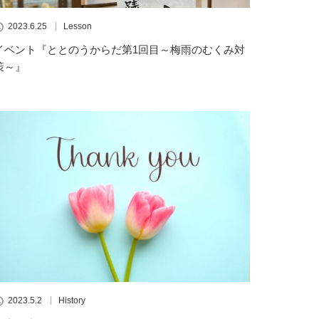
2023.6.25
Lesson
イベント『ととのうからだ第1回目～梅雨のむくみ対
策～』
2023.5.2
History