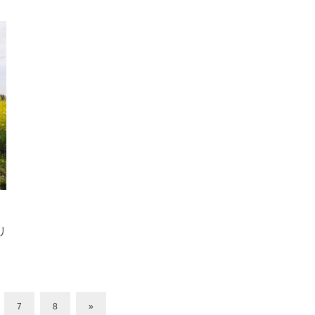
リ
7
8
»