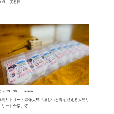
原点に戻る日
2023.3.30
Lesson
離島リトリート宗像大島『塩じいと春を迎える大島リ
トリート合宿』③