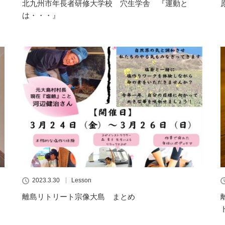
北九州市年長者研修大学校 穴生学舎 『運動と
は・・・』
2023.3.30
Lesson
離島リトリート宗像大島 まとめ