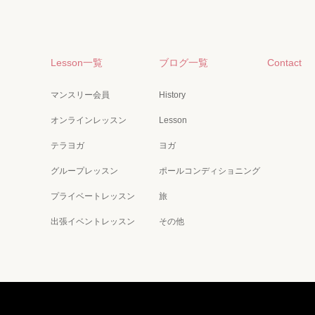
Lesson一覧
ブログ一覧
Contact
マンスリー会員
History
オンラインレッスン
Lesson
テラヨガ
ヨガ
グループレッスン
ポールコンディショニング
プライベートレッスン
旅
出張イベントレッスン
その他