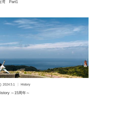
台湾 Part1
2024.5.1
History
History ～15周年～