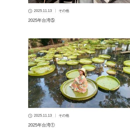
2025.11.13
その他
2025年台湾⑤
2025.11.13
その他
2025年台湾①