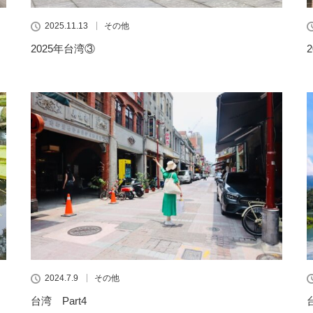
2025.11.13
その他
2025年台湾③
2024.7.9
その他
台湾 Part4