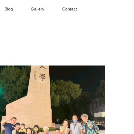
Blog
Gallery
Contact