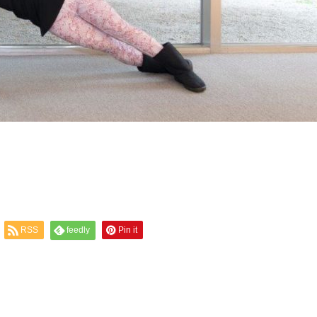
RSS
feedly
Pin it