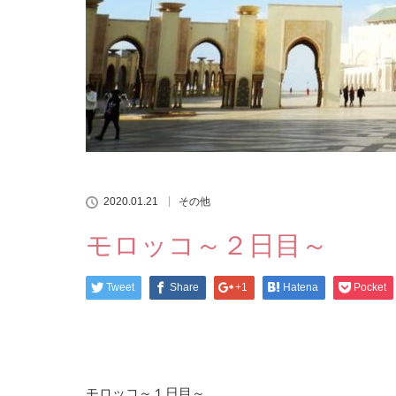
2020.01.21
その他
モロッコ～２日目～
Tweet
Share
+1
Hatena
Pocket
モロッコ～１日目～