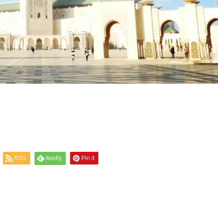
RSS
feedly
Pin it