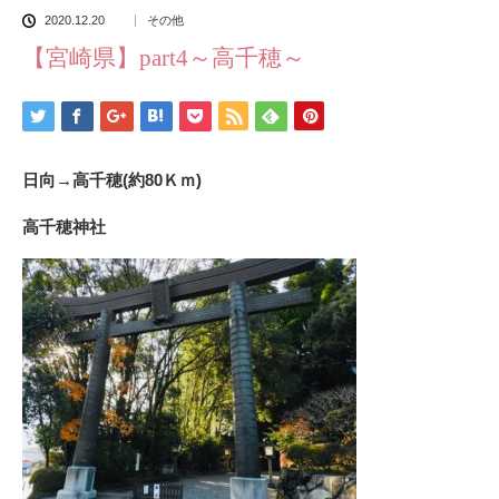
2020.12.20
その他
【宮崎県】part4～高千穂～
日向→高千穂(約80Ｋｍ)
高千穂神社