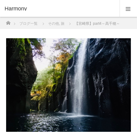
Harmony
ホーム
ブログ一覧
その他
,
旅
【宮崎県】part4～高千穂～