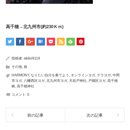
高千穂→北九州市(約230Ｋｍ)
投稿者:
akiko9119
その他
,
旅
HARMONY
,
なりたい自分を奏でよう
,
オンラインヨガ
,
テラヨガ
,
中間
市ヨガ
,
八幡西区ヨガ
,
北九州市ヨガ
,
天岩戸神社
,
戸畑区ヨガ
,
高千穂
峡
,
高千穂神社
コメント:
0
前の記事
次の記事