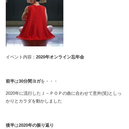
イベント内容：
2020年オンライン忘年会
前半
は
30分間ヨガ
を・・・
2020年に流行したＪ－ＰＯＰの曲に合わせて意外(笑)としっ
かりとカラダを動かしました
後半
は
2020年の振り返り