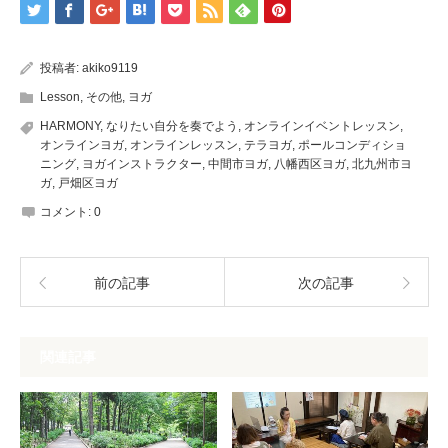
投稿者:
akiko9119
Lesson
,
その他
,
ヨガ
HARMONY
,
なりたい自分を奏でよう
,
オンラインイベントレッスン
,
オンラインヨガ
,
オンラインレッスン
,
テラヨガ
,
ポールコンディショ
ニング
,
ヨガインストラクター
,
中間市ヨガ
,
八幡西区ヨガ
,
北九州市ヨ
ガ
,
戸畑区ヨガ
コメント:
0
前の記事
次の記事
関連記事