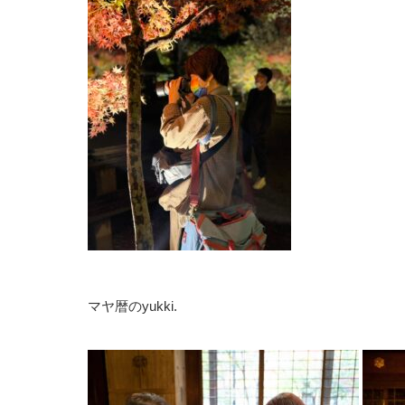
マヤ暦のyukki.