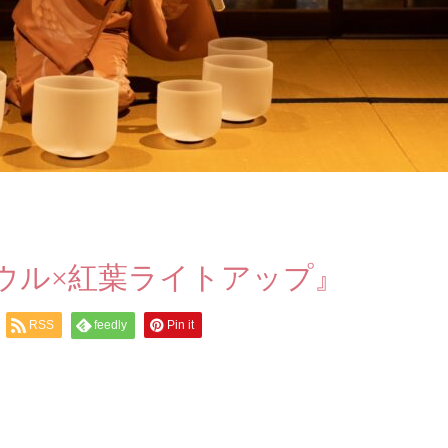
ウル×紅葉ライトアップ』
RSS
feedly
Pin it