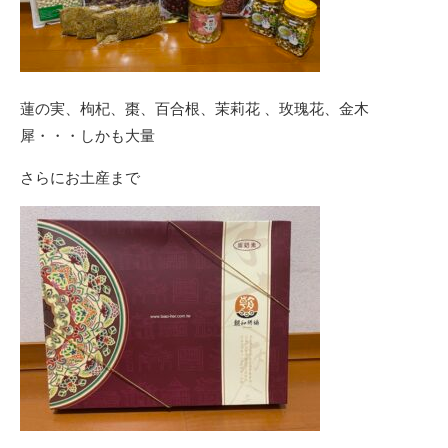
蓮の実、枸杞、棗、百合根、茉莉花 、玫瑰花、金木
犀・・・しかも大量
さらにお土産まで