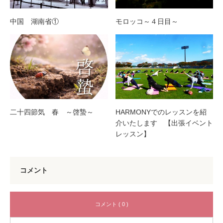
中国 湖南省①
モロッコ～４日目～
二十四節気 春 ～啓蟄～
HARMONYでのレッスンを紹
介いたします 【出張イベント
レッスン】
コメント
コメント ( 0 )