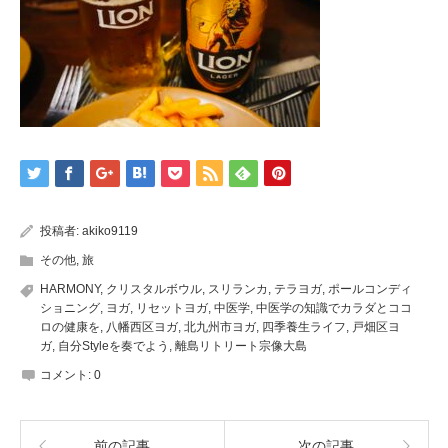
投稿者:
akiko9119
その他
,
旅
HARMONY
,
クリスタルボウル
,
スリランカ
,
テラヨガ
,
ポールコンディ
ショニング
,
ヨガ
,
リセットヨガ
,
中医学
,
中医学の知識でカラダとココ
ロの健康を
,
八幡西区ヨガ
,
北九州市ヨガ
,
四季養生ライフ
,
戸畑区ヨ
ガ
,
自分Styleを奏でよう
,
離島リトリート宗像大島
コメント:
0
前の記事
次の記事