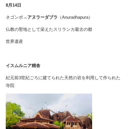
8月14日
ネゴンボ→
アヌラーダブラ
（Anuradhapura）
仏教の聖地として栄えたスリランカ最古の都
世界遺産
イスムルニア精舎
紀元前3世紀ごろに建てられた天然の岩を利用して作られた
寺院