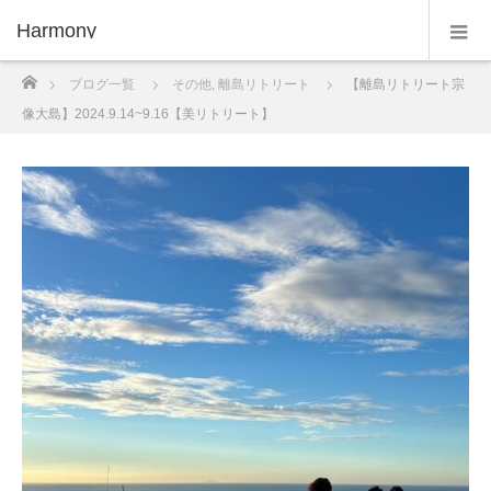
Harmony
ホーム
ブログ一覧
その他
,
離島リトリート
【離島リトリート宗
像大島】2024.9.14~9.16【美リトリート】