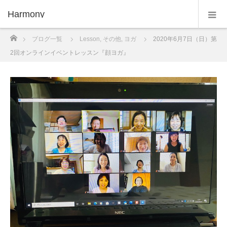
Harmony
ホーム
ブログ一覧
Lesson
,
その他
,
ヨガ
2020年6月7日（日）第
2回オンラインイベントレッスン『顔ヨガ』