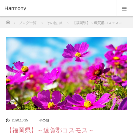
Harmony
ホーム
ブログ一覧
その他
,
旅
【福岡県】～遠賀郡コスモス～
2020.10.25
その他
【福岡県】～遠賀郡コスモス～