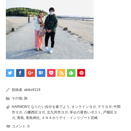
投稿者:
akiko9119
その他
,
旅
HARMONY
,
なりたい自分を奏でよう
,
オンラインヨガ
,
テラヨガ
,
中間
市ヨガ
,
八幡西区ヨガ
,
北九州市ヨガ
,
幸せの黄色いポスト
,
戸畑区ヨ
ガ
,
青島
,
青島神社
,
ＡＮＡホリデイ・インリゾート宮崎
コメント:
0