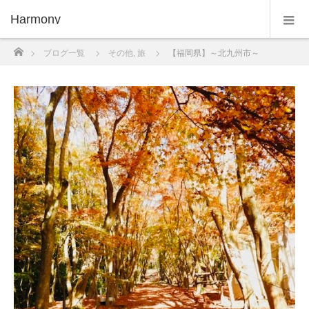
Harmony
ホーム
ブログ一覧
その他
,
旅
【福岡県】～北九州市～