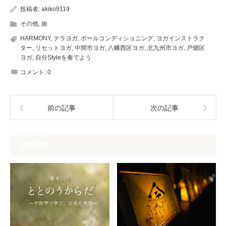
投稿者:
akiko9119
その他
,
旅
HARMONY
,
テラヨガ
,
ポールコンディショニング
,
ヨガインストラク
ター
,
リセットヨガ
,
中間市ヨガ
,
八幡西区ヨガ
,
北九州市ヨガ
,
戸畑区
ヨガ
,
自分Styleを奏でよう
コメント:
0
前の記事
次の記事
関連記事