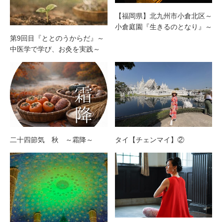
【福岡県】北九州市小倉北区～
小倉庭園『生きるのとなり』～
第9回目『ととのうからだ』～
中医学で学び、お灸を実践～
二十四節気 秋 ～霜降～
タイ【チェンマイ】②