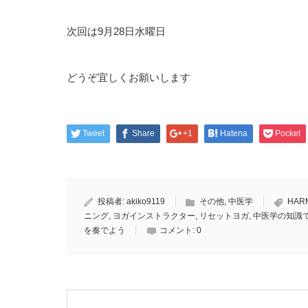
次回は9月28日水曜日
どうぞ宜しくお願いします
Tweet
Share
+1
Hatena
Pocket
投稿者:
akiko9119
その他
,
中医学
HAR
ニング
,
ヨガインストラクター
,
リセットヨガ
,
中医学の知識
を奏でよう
コメント:
0