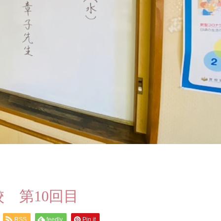
 第10回目
RSS
feedly
Pin it