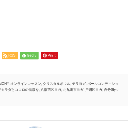
RSS
feedly
Pin it
MONY
,
オンラインレッスン
,
クリスタルボウル
,
テラヨガ
,
ポールコンディショ
でカラダとココロの健康を
,
八幡西区ヨガ
,
北九州市ヨガ
,
戸畑区ヨガ
,
自分Style