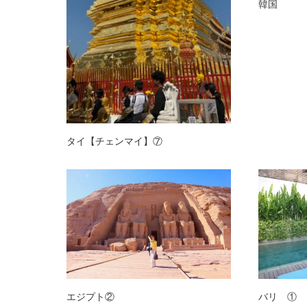
韓国
タイ【チェンマイ】⑦
エジプト②
バリ ①