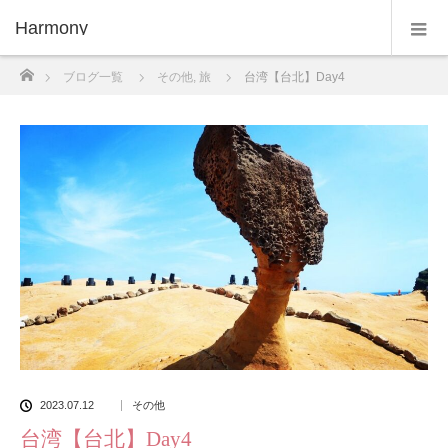
Harmony
ホーム
ブログ一覧
その他
,
旅
台湾【台北】Day4
2023.07.12
その他
台湾【台北】Day4