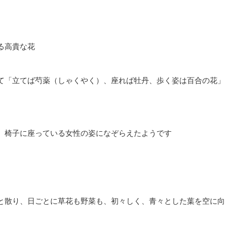
る高貴な花
て「立てば芍薬（しゃくやく）、座れば牡丹、歩く姿は百合の花」
、椅子に座っている女性の姿になぞらえたようです
と散り、日ごとに草花も野菜も、初々しく、青々とした葉を空に向