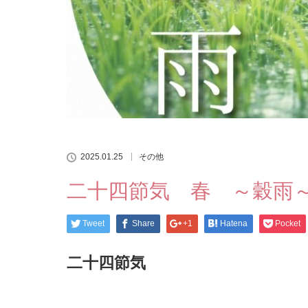
2025.01.25
その他
二十四節気 春 ～穀雨
Tweet
Share
+1
Hatena
Pocket
二十四節気