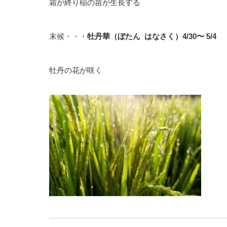
霜が終り稲の苗が生長する
末候・・・
牡丹華
（ぼたん はなさく）4/30〜 5/4
牡丹の花が咲く