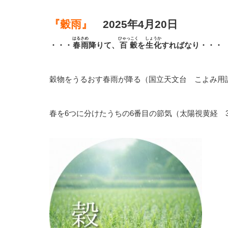
『穀雨』
2025年4月20日
はるさめ
ひゃっこく
しょうか
・・・
春雨
降りて、
百穀
を
生化
すればなり
・・・
穀物をうるおす春雨が降る（国立天文台 こよみ用
春を6つに分けたうちの6番目の節気（太陽視黄経 30