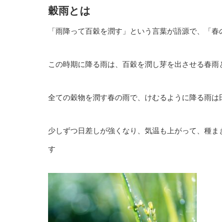
穀雨とは
「雨降って百穀を潤す」という言葉が語源で、「春
この時期に降る雨は、百穀を潤し芽を出させる春雨
全ての穀物を潤す春の雨で、けむるように降る雨は
少しずつ日差しが強くなり、気温も上がって、種ま
す