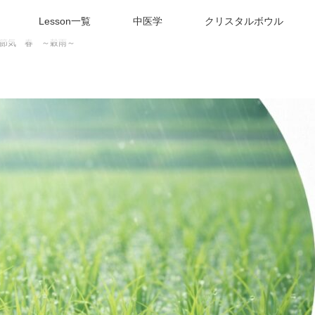
Lesson一覧
中医学
クリスタルボウル
節気 春 ～穀雨～