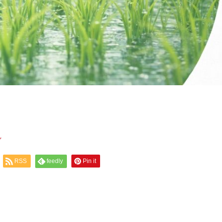
～
RSS
feedly
Pin it