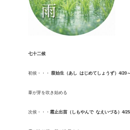
七十二候
初侯・・・
葭始生
（あし はじめてしょうず）4/20～4
葦が芽を吹き始める
次侯・・・
霜止出苗
（しもやんで なえいづる）4/25 〜