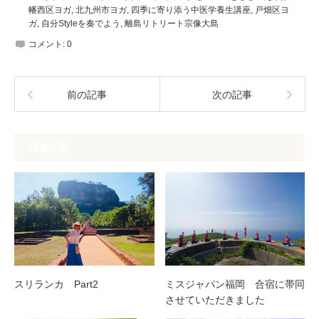
幡西区ヨガ
,
北九州市ヨガ
,
四季に寄り添う中医学養生講座
,
戸畑区ヨ
ガ
,
自分Styleを奏でよう
,
離島リトリート宗像大島
コメント:
0
前の記事
次の記事
関連記事
スリランカ Part2
ミスジャパン福岡 合宿に帯同
させていただきました