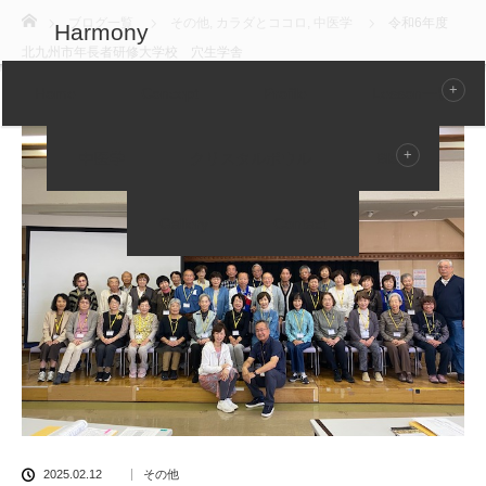
ホーム
ブログ一覧
その他
,
カラダとココロ
,
中医学
令和6年度
Harmony
北九州市年長者研修大学校 穴生学舎
Home
Concept
Profile
Lesson一覧
中医学
クリスタルボウル
Blog
Gallery
Contact
2025.02.12
その他