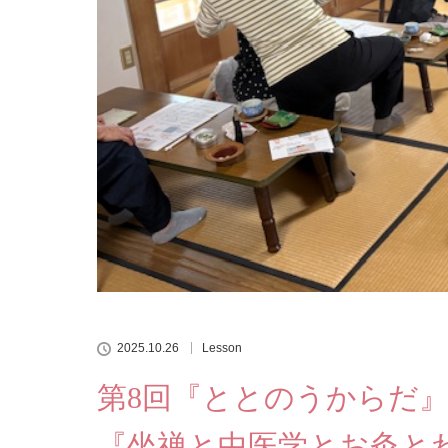
2025.10.26
Lesson
第8回『ととのうからだ
『坐禅と中医学とお灸と