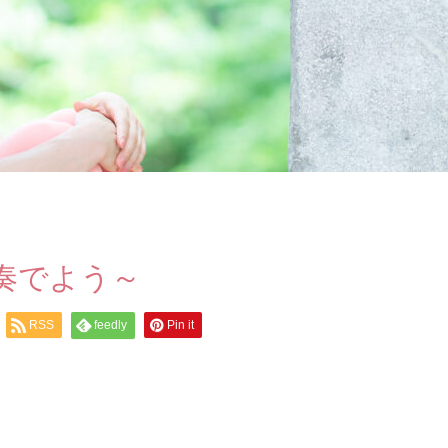
eを奏でよう～
RSS
feedly
Pin it