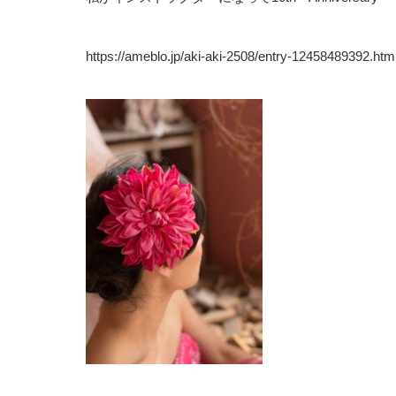
https://ameblo
.jp/aki-aki-2508/entry-12458489392.htm