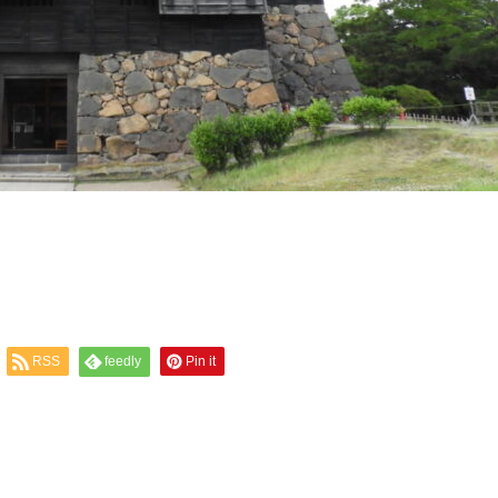
RSS
feedly
Pin it