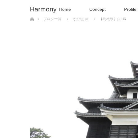
Harmony
Home
Concept
Profile
ホーム
ブログ一覧
その他
,
旅
【島根県】part3