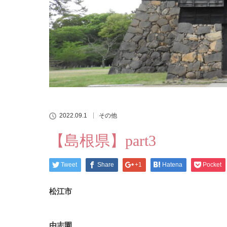
2022.09.1
その他
【島根県】part3
Tweet
Share
+1
Hatena
Pocket
松江市
由志園