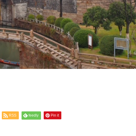
RSS
feedly
Pin it