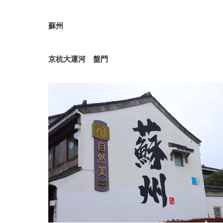
蘇州
京杭大運河 盤門