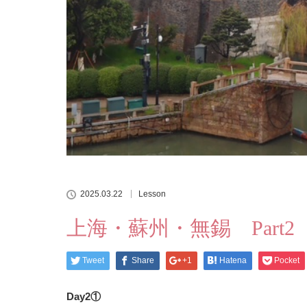
2025.03.22
Lesson
上海・蘇州・無錫 Part2
Tweet
Share
+1
Hatena
Pocket
Day2①