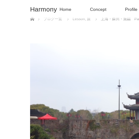
Harmony
Home
Concept
Profile
ホーム
ブログ一覧
Lesson
,
旅
上海・蘇州・無錫 Par