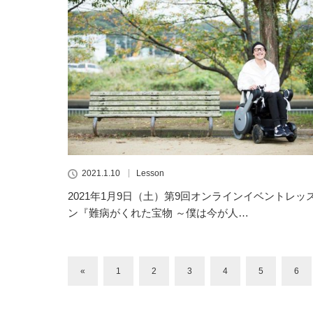
2021.1.10
Lesson
2021年1月9日（土）第9回オンラインイベントレッ
ン『難病がくれた宝物 ～僕は今が人…
«
1
2
3
4
5
6