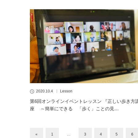
2020.10.4
Lesson
第6回オンラインイベントレッスン 『正しい歩き方
座 ～簡単にできる 「歩く」ことの見…
«
1
…
3
4
5
6