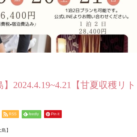
024.4.19~4.21【甘夏収穫リト
RSS
feedly
Pin it
大島】