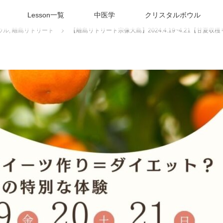
Lesson一覧
中医学
クリスタルボウル
ウル
,
離島リトリート
【離島リトリート宗像大島】2024.4.19~4.21【甘夏収