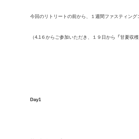
今回のリトリートの前から、１週間ファスティング
（4.1６からご参加いただき、１９日から
「
甘夏収穫
Day1