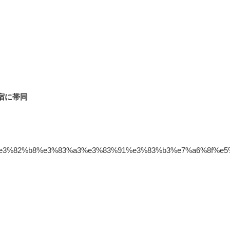
宿に帯同
2%b9%e3%82%b8%e3%83%a3%e3%83%91%e3%83%b3%e7%a6%8