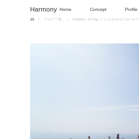
Harmony
Home
Concept
Profile
ホーム
ブログ一覧
Lesson
,
その他
,
クリスタルボウル
,
ポー