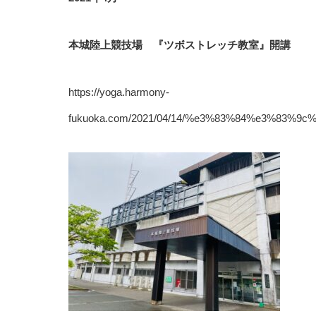
本城陸上競技場 『ツボストレッチ教室』開講
https://yoga.harmony-
fukuoka.com/2021/04/14/%e3%83%84%e3%8